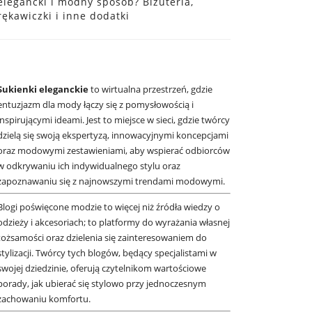
elegancki i modny sposób? Biżuteria,
rękawiczki i inne dodatki
Sukienki eleganckie
to wirtualna przestrzeń, gdzie
entuzjazm dla mody łączy się z pomysłowością i
inspirującymi ideami. Jest to miejsce w sieci, gdzie twórcy
dzielą się swoją ekspertyzą, innowacyjnymi koncepcjami
oraz modowymi zestawieniami, aby wspierać odbiorców
w odkrywaniu ich indywidualnego stylu oraz
zapoznawaniu się z najnowszymi trendami modowymi.
Blogi poświęcone modzie to więcej niż źródła wiedzy o
odzieży i akcesoriach; to platformy do wyrażania własnej
tożsamości oraz dzielenia się zainteresowaniem do
stylizacji. Twórcy tych blogów, będący specjalistami w
swojej dziedzinie, oferują czytelnikom wartościowe
porady, jak ubierać się stylowo przy jednoczesnym
zachowaniu komfortu.