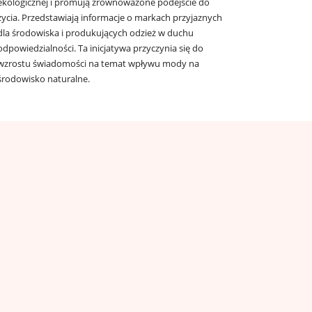
ekologicznej i promują zrównoważone podejście do
życia. Przedstawiają informacje o markach przyjaznych
dla środowiska i produkujących odzież w duchu
odpowiedzialności. Ta inicjatywa przyczynia się do
wzrostu świadomości na temat wpływu mody na
środowisko naturalne.