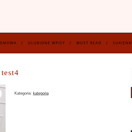
DOMOWA
ULUBIONE WPISY
MUST READ
SUKIENK
test4
Kategoria:
kategoria