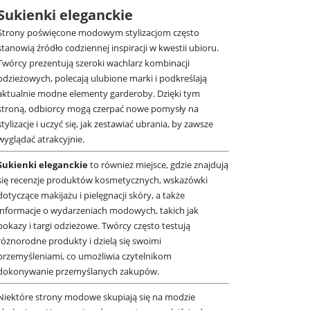
Sukienki eleganckie
Strony poświęcone modowym stylizacjom często
stanowią źródło codziennej inspiracji w kwestii ubioru.
Twórcy prezentują szeroki wachlarz kombinacji
odzieżowych, polecają ulubione marki i podkreślają
aktualnie modne elementy garderoby. Dzięki tym
stroną, odbiorcy mogą czerpać nowe pomysły na
stylizacje i uczyć się, jak zestawiać ubrania, by zawsze
wyglądać atrakcyjnie.
Sukienki eleganckie
to również miejsce, gdzie znajdują
się recenzje produktów kosmetycznych, wskazówki
dotyczące makijażu i pielęgnacji skóry, a także
informacje o wydarzeniach modowych, takich jak
pokazy i targi odzieżowe. Twórcy często testują
różnorodne produkty i dzielą się swoimi
przemyśleniami, co umożliwia czytelnikom
dokonywanie przemyślanych zakupów.
Niektóre strony modowe skupiają się na modzie